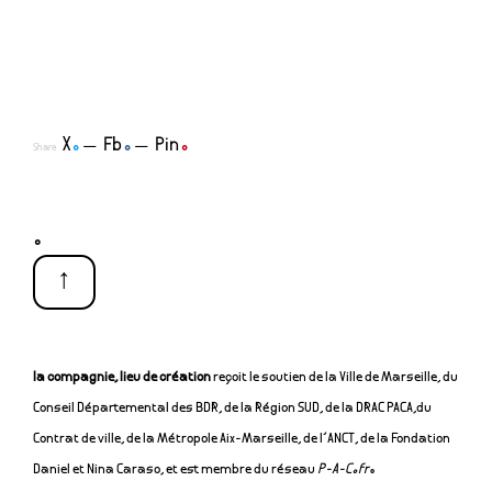
X
.
Fb
.
Pin
.
Share
.
↑
la compagnie, lieu de création
reçoit le soutien de la Ville de Marseille, du
Conseil Départemental des BDR, de la Région SUD, de la DRAC PACA,du
Contrat de ville, de la Métropole Aix-Marseille, de l’ANCT, de la Fondation
Daniel et Nina Caraso, et est membre du réseau
P-A-C.fr
.