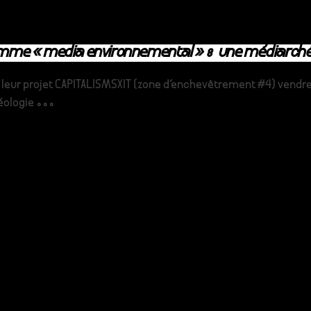
mme « media environnemental » : une médiarchéo
de leur projet CAPITALISMSXIT (zone d'enchevêtrement #4) vend
ologie ...