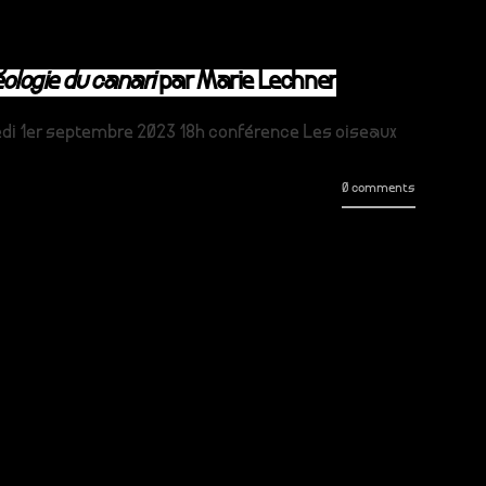
logie du canari
par Marie Lechner
redi 1er septembre 2023 18h conférence Les oiseaux
0 comments