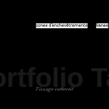
zones d’enchevêtrements
lianes
rtfolio 
Tissage collectif