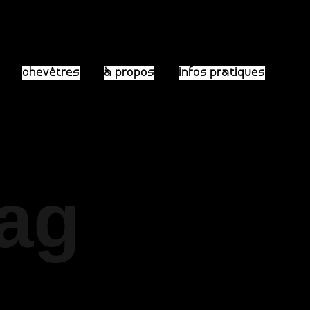
chevêtres
à propos
infos pratiques
Tag