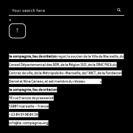
.
↑
la compagnie, lieu de création
reçoit le soutien de la Ville de Marseille, du
Conseil Départemental des BDR, de la Région SUD, de la DRAC PACA,du
Contrat de ville, de la Métropole Aix-Marseille, de l’ANCT, de la Fondation
Daniel et Nina Caraso, et est membre du réseau
P-A-C.fr
.
la compagnie, lieu de création
19 rue francis de pressensé
13001 marseille – france
+33 04 91 90 04 26
info@la-compagnie.org