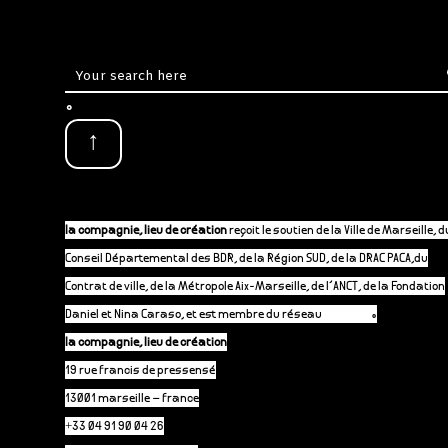
.
↑
la compagnie, lieu de création
reçoit le soutien de la Ville de Marseille, d
Conseil Départemental des BDR, de la Région SUD, de la DRAC PACA,du
Contrat de ville, de la Métropole Aix-Marseille, de l’ANCT, de la Fondation
Daniel et Nina Caraso, et est membre du réseau
P-A-C.fr
.
la compagnie, lieu de création
19 rue francis de pressensé
13001 marseille – france
+33 04 91 90 04 26