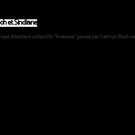
ch et Sindiane
ojet d'ateliers collectifs "Vivantes" pensé par Cathryn Boch est