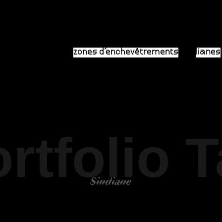
zones d’enchevêtrements
lianes
rtfolio 
Sindiane