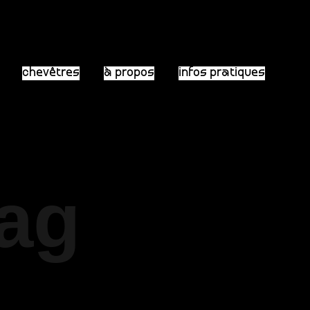
chevêtres
à propos
infos pratiques
Tag