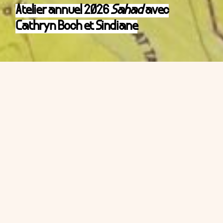
Atelier annuel 2026
Sahad
avec
Cathryn Boch et Sindiane
Vivantes,
atelier avec Cathryn Boch et Sindiane
Le projet d’ateliers collectifs « Vivantes » pensé par
Cathryn Boch est une série d’ateliers réalisés avec
des femmes en situation d’exil accompagnées par
l’association Sindiane. Des ateliers de discussions
orales, de documentation sur les trajectoires
migratoires et la transmission des rituels, de
créations de dessins, peintures et cartographies
seront la base pour ensuite les assembler comme un
patchwork et donner naissance à une oeuvre textile
collective.