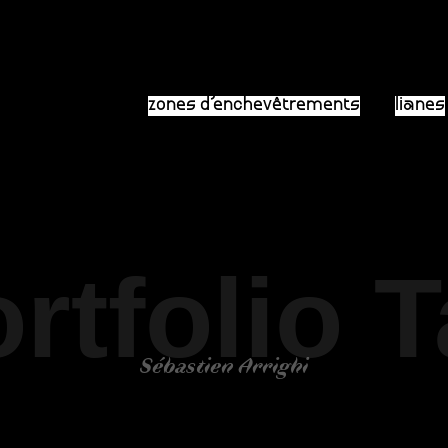
zones d’enchevêtrements
lianes
rtfolio 
Sébastien Arrighi