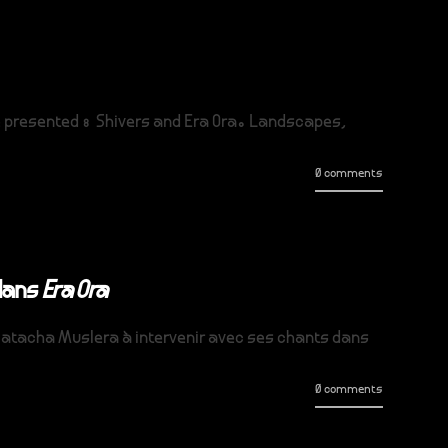
are presented : Shivers and Era Ora. Landscapes,
0 comments
 dans
Era Ora
e Natacha Muslera à intervenir avec ses chants dans
0 comments