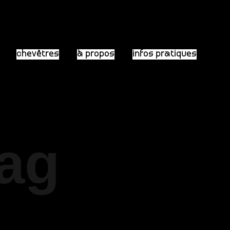
chevêtres
à propos
infos pratiques
Tag