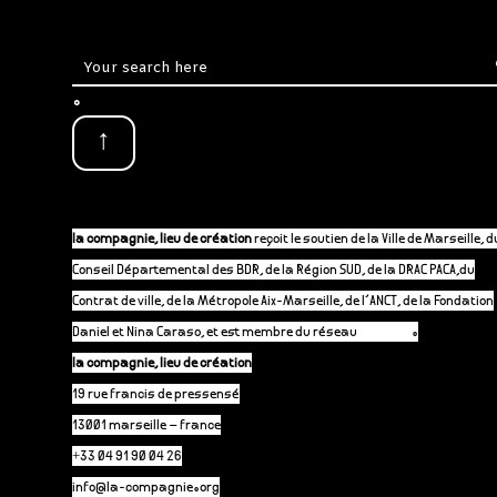
.
↑
la compagnie, lieu de création
reçoit le soutien de la Ville de Marseille, d
Conseil Départemental des BDR, de la Région SUD, de la DRAC PACA,du
Contrat de ville, de la Métropole Aix-Marseille, de l’ANCT, de la Fondation
Daniel et Nina Caraso, et est membre du réseau
P-A-C.fr
.
la compagnie, lieu de création
19 rue francis de pressensé
13001 marseille – france
+33 04 91 90 04 26
info@la-compagnie.org