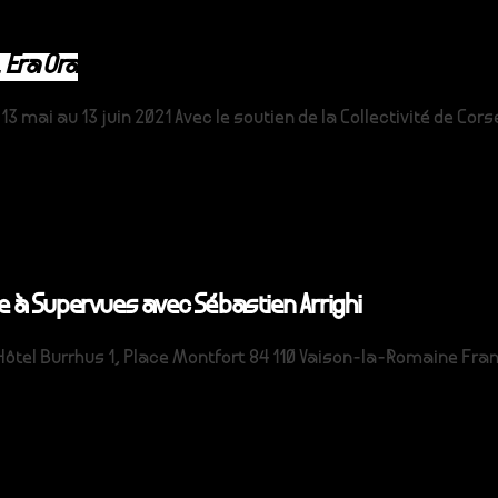
,
Era Ora
 mai au 13 juin 2021 Avec le soutien de la Collectivité de Cors
 à Supervues avec Sébastien Arrighi
Hôtel Burrhus 1, Place Montfort 84 110 Vaison-la-Romaine Fran