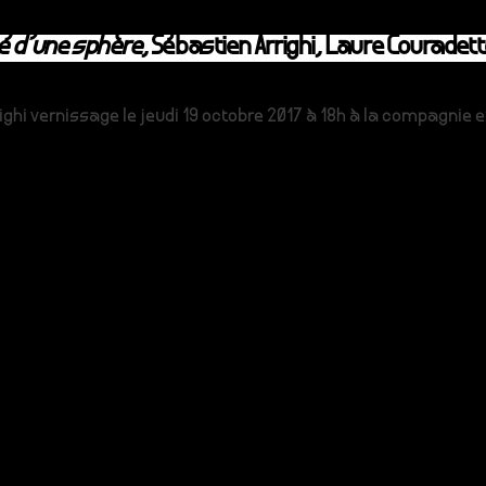
 d’une sphère
, Sébastien Arrighi, Laure Couradett
righi vernissage le jeudi 19 octobre 2017 à 18h à la compagnie 