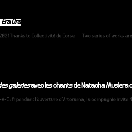
,
Era Ora
 2021 Thanks to Collectivité de Corse — Two series of works 
des galeries
avec les chants de Natacha Muslera
e P-A-C.fr pendant l'ouverture d'Artorama, la compagnie invit