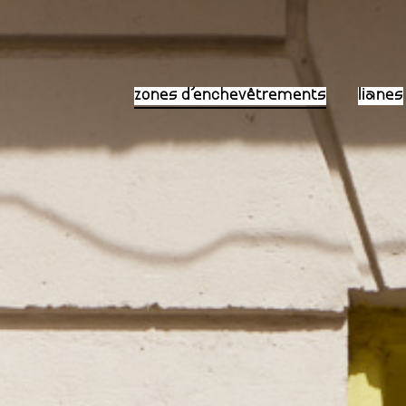
zones d’enchevêtrements
lianes