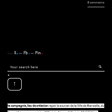
0 comments
X
.
Fb
.
Pin
.
Share
.
↑
la compagnie, lieu de création
reçoit le soutien de la Ville de Marseille, du