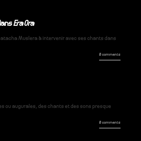
 dans
Era Ora
e Natacha Muslera à intervenir avec ses chants dans
0 comments
les ou augurales, des chants et des sons presque
0 comments