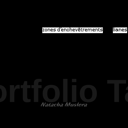
zones d’enchevêtrements
lianes
rtfolio 
Natacha Muslera