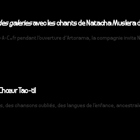
des galeries
avec les chants de Natacha Muslera
e P-A-C.fr pendant l'ouverture d'Artorama, la compagnie invit
Chœur Tac-til
ies, des chansons oubliés, des langues de l’enfance, ancestra