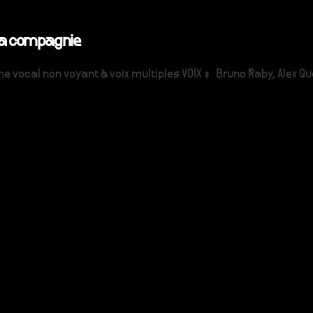
 la compagnie
e vocal non voyant à voix multiples VOIX : Bruno Raby, Alex Q