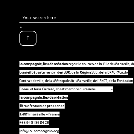
.
↑
la compagnie, lieu de création
reçoit le soutien de la Ville de Marseille, d
Conseil Départemental des BDR, de la Région SUD, de la DRAC PACA,du
Contrat de ville, de la Métropole Aix-Marseille, de l’ANCT, de la Fondation
Daniel et Nina Caraso, et est membre du réseau
P-A-C.fr
.
la compagnie, lieu de création
19 rue francis de pressensé
13001 marseille – france
+33 04 91 90 04 26
info@la-compagnie.org