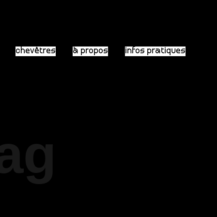
chevêtres
à propos
infos pratiques
Tag