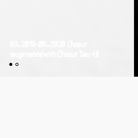
09.2019-06.2020
Chœur
augmenté
with Chœur Tac-til
Chœur augmenté with Chœur Tac-til et Natacha
Muslera