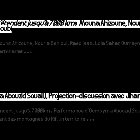
s’étendent jusqu’à 7000 km
: Mouna Ahizoune, Nouri
oubi
Mouna Ahizoune, Nouria Behloul, Raed Issa, Lola Sahar, Ouma
partenariat ...
uzid Souali), Projection-discussion avec Jihan 
étendent jusqu’à 7000km. Performance d'Oumayma Abouzid Soua
 des montagnes du Rif,un territoire ...