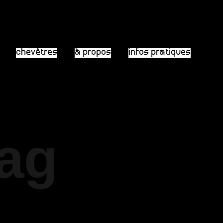
chevêtres
à propos
infos pratiques
Tag