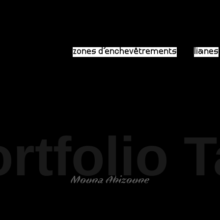
zones d’enchevêtrements
lianes
rtfolio 
Mouna Ahizoune