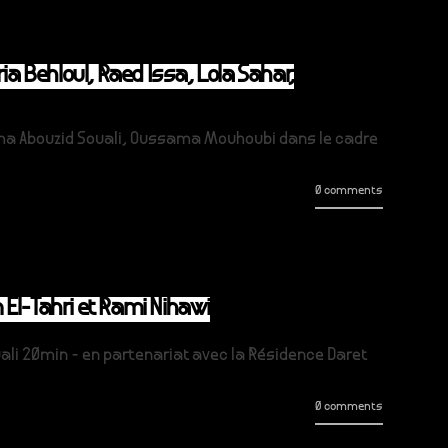
a Behloul, Raed Issa, Lola Sahar,
yma Abouzid Souali, Oussama Mouhoubi dans le cadre
0 comments
El-Tahri et Rami Nihawi
li 20min - en partenariat avec la Résidence Daret
0 comments