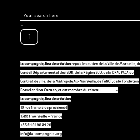
.
↑
la compagnie, lieu de création
reçoit le soutien de la Ville de Marseille, d
Conseil Départemental des BDR, de la Région SUD, de la DRAC PACA,du
Contrat de ville, de la Métropole Aix-Marseille, de l’ANCT, de la Fondation
Daniel et Nina Caraso, et est membre du réseau
P-A-C.fr
.
la compagnie, lieu de création
19 rue francis de pressensé
13001 marseille – france
+33 04 91 90 04 26
info@la-compagnie.org