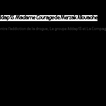
Addap13
Madame Courage
de Merzak Allouache
ontre l'addiction de la drogue, Le groupe Addap13 et La Compagni