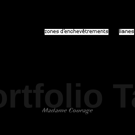
zones d’enchevêtrements
lianes
rtfolio 
Madame Courage