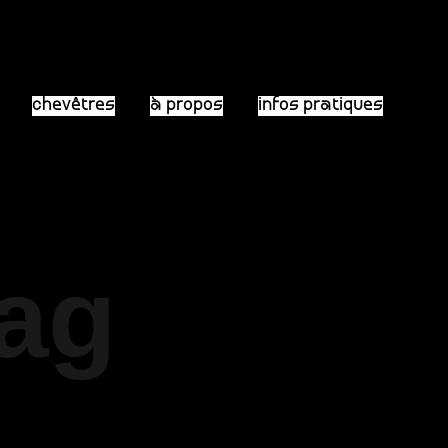
chevêtres
à propos
infos pratiques
Tag