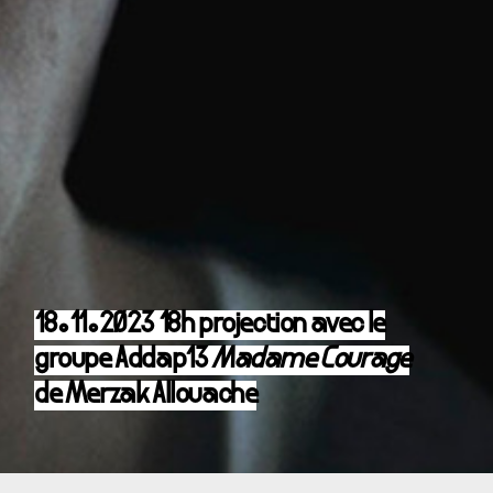
18.11.2023 18h projection avec le
groupe Addap13
Madame Courage
de Merzak Allouache
Dans le cadre de la