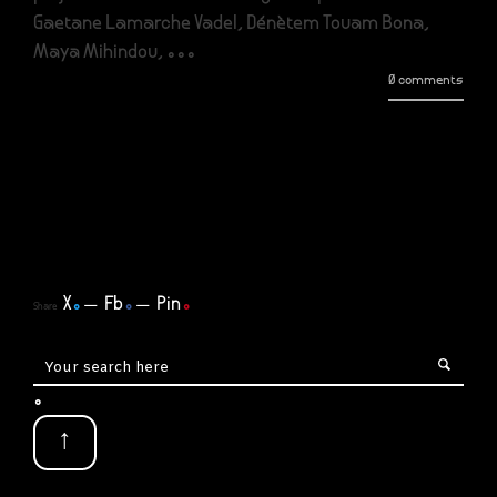
Gaetane Lamarche Vadel, Dénètem Touam Bona,
Maya Mihindou, ...
0 comments
X
.
Fb
.
Pin
.
Share
.
↑