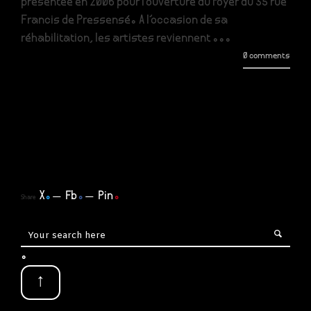
présentée en 2006 pour l'ouverture du foyer du 35 rue
Francis de Pressensé. A l'occasion de sa
réhabilitation, les artistes reviennent ...
0 comments
X
.
Fb
.
Pin
.
Share
.
↑