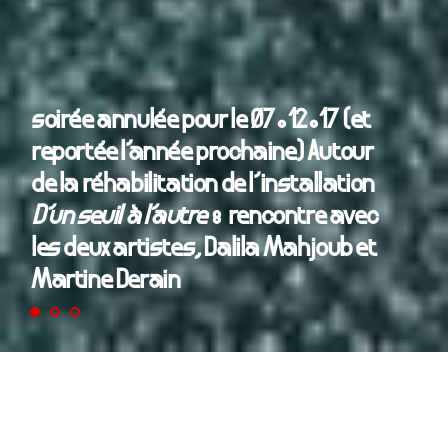
soirée annulée pour le 07.12.17 (et
reportée l’année prochaine) Autour
de la réhabilitation de l’installation
D’un seuil à l’autre
: rencontre avec
les deux artistes, Dalila Mahjoub et
Martine Derain
L’installation pérenne
D’un seuil à l’autre
a été
présentée en 2006 pour l’ouverture du foyer du 35 rue
Francis de Pressensé. A l’occasion de sa
réhabilitation, les artistes reviennent parler du sens