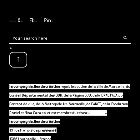
X
.
Fb
.
Pin
.
Share
.
↑
la compagnie, lieu de création
reçoit le soutien de la Ville de Marseille, du
Conseil Départemental des BDR, de la Région SUD, de la DRAC PACA,du
Contrat de ville, de la Métropole Aix-Marseille, de l’ANCT, de la Fondation
Daniel et Nina Caraso, et est membre du réseau
P-A-C.fr
.
la compagnie, lieu de création
19 rue francis de pressensé
13001 marseille – france