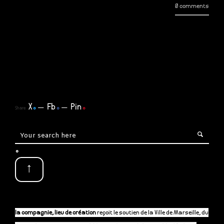
0 comments
X
.
Fb
.
Pin
.
Share
.
↑
la compagnie, lieu de création
reçoit le soutien de la Ville de Marseille, du