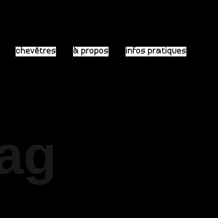
chevêtres
à propos
infos pratiques
Tag