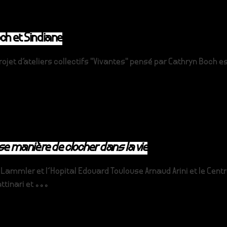
ch et Sindiane
ojet d'ateliers collectifs "Vivantes" pensé par Cathryn Boch est
use manière de clocher dans la vie
a Lammler et l'Hopital Edouard Toulouse Arnaud Arini et le Ce
tinari et ...