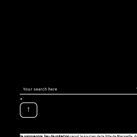
.
↑
la compagnie, lieu de création
reçoit le soutien de la Ville de Marseille, d