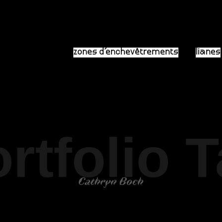
zones d’enchevêtrements
lianes
rtfolio 
Cathryn Boch