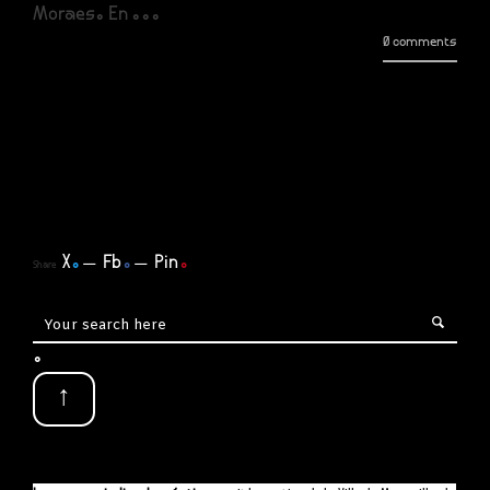
Moraes. En ...
0 comments
X
.
Fb
.
Pin
.
Share
.
↑