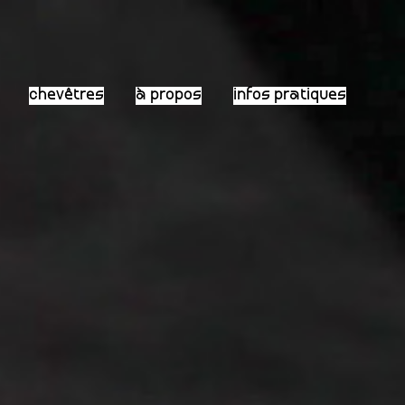
chevêtres
à propos
infos pratiques