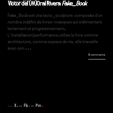
11 septembre 2020
Victor del (M)Oral Rivera
Fake_Book
Fake_Book est une lecto_sculpture composée d'un
nombre indéfini de livres-masques qui s'alimentent
lentement et progressivement.
L'installation/performance utilise le livre comme
architecture, comme espace de vie, elle travaille
avec son ...
0 comments
X
.
Fb
.
Pin
.
Share