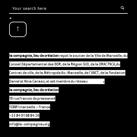
.
↑
la compagnie, lieu de création
reçoit le soutien de la Ville de Marseille, du
Conseil Départemental des BDR, de la Région SUD, de la DRAC PACA,du
Contrat de ville, de la Métropole Aix-Marseille, de l’ANCT, de la Fondation
Daniel et Nina Caraso, et est membre du réseau
P-A-C.fr
.
la compagnie, lieu de création
19 rue francis de pressensé
13001 marseille – france
+33 04 91 90 04 26
info@la-compagnie.org