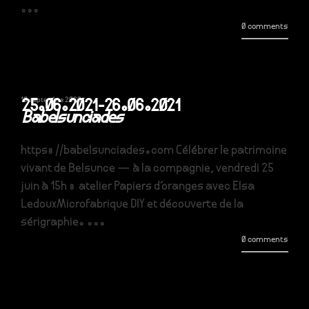
...
0 comments
10 septembre 2020
25.06.2021-26.06.2021
Babelsunciades
https://babelsunciades.com Célébrer le patrimoine
vivant de Belsunce — à la compagnie, vendredi 25
juin à 15h : atelier Papiers d'oranges avec Elsa
LedouxMicrofabrique DIY et découverte de la
sérigraphie. ...
0 comments