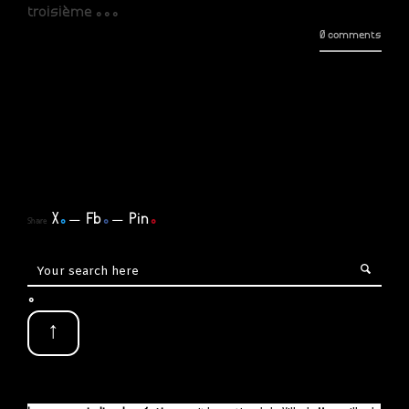
troisième ...
0 comments
X
.
Fb
.
Pin
.
Share
.
↑