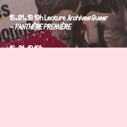
16.01.19 19h Lecture
Archives Queer
– PANTHÈRE PREMIÈRE
16.01.19 19h
Soirée ARCHIVES QUEER, avec l’association Mémoire
des sexualités, le collectif Archives LGBTQI de Paris et
le collectif Les Livreuses
La revue
Panthère Première
est de retour avec un
troisième numéro et « Nos meilleurs souvenirs », un
dossier thématique sur des archives en quête de
légitimité. Archivage sauvage, archives
contestées… Comment tous ces documents et