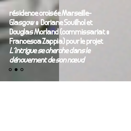
résidence croisée Marseille-
Glasgow : Doriane Souilhol et
Douglas Morland (commissariat :
Francesca Zappia) pour le projet
L’intrigue se cherche dans le
dénouement de son nœud
L’intrigue se cherche dans le dénouement de son
nœud
Doriane Souilhol et Douglas Morland
Commissariat: Francesca Zappia (basée en
Écosse)
Dans le cadre de la saison culturelle « Quel Amour ! » – MP2018