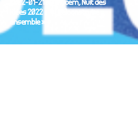
2022-01-21 au Mucem, Nuit des
idées 2022 : « (Re)construire
ensemble »
La nuit des idées 2022 au Mucem
ICI
Chaque dernier jeudi de janvier, l’Institut français
invite les lieux de savoir et de culture partout dans le
monde à célébrer la libre circulation des idées en
proposant, le même soir, conférences, tables
rondes, projections, performances artistiques et
ateliers jeunesse, autour d’un thème commun.
Dans le cadre de l’édition 2022 consacrée au thème
« (Re)construire ensemble », le Mucem propose deux
tables rondes, une lecture musicale, et un forum des
associations, en complicité avec le comité de suivi
de l’exposition « VIH/sida » et le Comité de