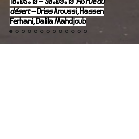
18.05.19 – 30.09.19
143 rue du
désert
– Driss Aroussi, Hassen
Ferhani, Dalila Mahdjoub
143 rue du désert
Driss Aroussi, Hassen Ferhani, Dalila Mahdjoub
Exposition dans le cadre du Printemps de l’art
contemporain
www.pacmarseilleexpos.com
La compagnie est membre de Marseille expos, réseau des
galeries et lieux d’art contemporain du territoire Aix-
Marseille-Provence
Avec le soutien de la Région Sud et de l’Institut Français
d’Alger
Remerciements à Studio Aza et Atelier TCHIKEBE
En partenariat avec le FID Marseille
Vernissage samedi 18 mai 2019 · de 11h à 19h
Ouverture du 9 au 15 juillet lors du FID · 14h — 19h
Fermeture estivale le vendredi 26 juillet
Réouverture le mercredi 28 août
Entrée libre du mercredi au samedi · 15h — 19h