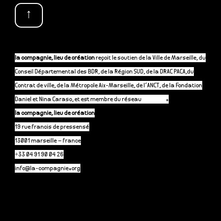
↑
la compagnie, lieu de création
reçoit le soutien de la Ville de Marseille, du
Conseil Départemental des BDR, de la Région SUD, de la DRAC PACA,du
Contrat de ville, de la Métropole Aix-Marseille, de l’ANCT, de la Fondation
Daniel et Nina Caraso, et est membre du réseau
P-A-C.fr
.
la compagnie, lieu de création
19 rue francis de pressensé
13001 marseille – france
+33 04 91 90 04 26
info@la-compagnie.org