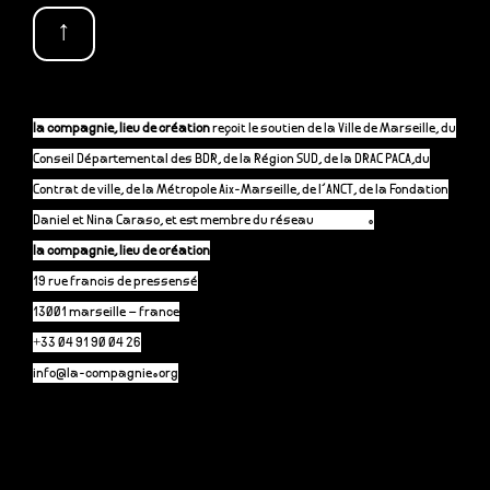
↑
la compagnie, lieu de création
reçoit le soutien de la Ville de Marseille, du
Conseil Départemental des BDR, de la Région SUD, de la DRAC PACA,du
Contrat de ville, de la Métropole Aix-Marseille, de l’ANCT, de la Fondation
Daniel et Nina Caraso, et est membre du réseau
P-A-C.fr
.
la compagnie, lieu de création
19 rue francis de pressensé
13001 marseille – france
+33 04 91 90 04 26
info@la-compagnie.org