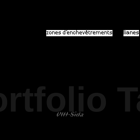
zones d’enchevêtrements
lianes
rtfolio 
VIH-Sida