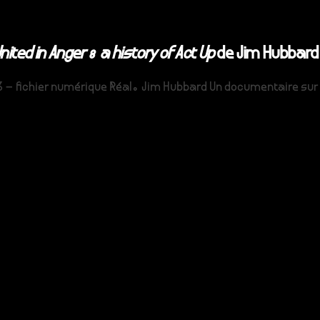
nited in Anger : a history of Act Up
de Jim Hubbard
33 – fichier numérique Réal. Jim Hubbard Un documentaire sur