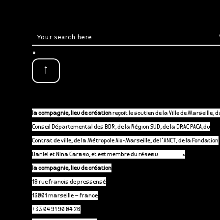
.
↑
la compagnie, lieu de création
reçoit le soutien de la Ville de Marseille, d
Conseil Départemental des BDR, de la Région SUD, de la DRAC PACA,du
Contrat de ville, de la Métropole Aix-Marseille, de l’ANCT, de la Fondation
Daniel et Nina Caraso, et est membre du réseau
P-A-C.fr
.
la compagnie, lieu de création
19 rue francis de pressensé
13001 marseille – france
+33 04 91 90 04 26