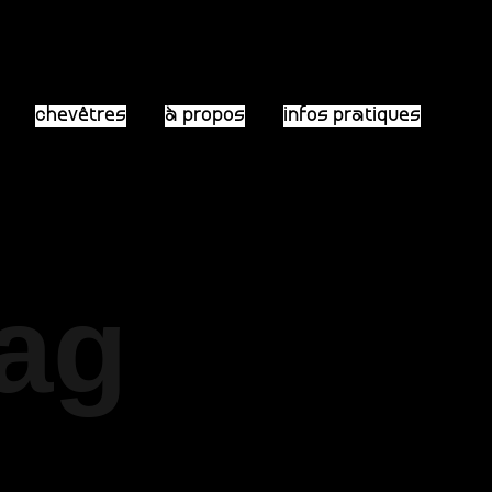
chevêtres
à propos
infos pratiques
Tag