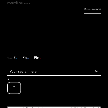
mardi au ...
0 comments
X
.
Fb
.
Pin
.
Share
.
↑