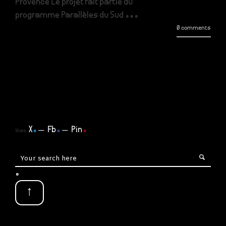
Provence Le projet fait partie du
programme Parallèles du Sud ...
0 comments
X
.
Fb
.
Pin
.
Share
.
↑