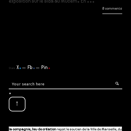
exposition sur le sida au Mucem. En ...
0 comments
X
.
Fb
.
Pin
.
Share
.
↑
la compagnie, lieu de création
reçoit le soutien de la Ville de Marseille, du