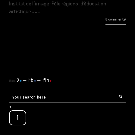
Institut de l’image-Pôle régional d’éducation
artistique ...
0 comments
X
.
Fb
.
Pin
.
Share
.
↑