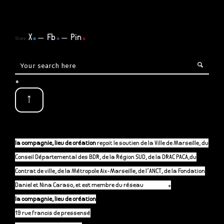
X
.
Fb
.
Pin
.
Share
.
↑
la compagnie, lieu de création
reçoit le soutien de la Ville de Marseille, du
Conseil Départemental des BDR, de la Région SUD, de la DRAC PACA,du
Contrat de ville, de la Métropole Aix-Marseille, de l’ANCT, de la Fondation
Daniel et Nina Caraso, et est membre du réseau
P-A-C.fr
.
la compagnie, lieu de création
19 rue francis de pressensé