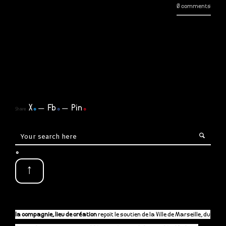
0 comments
X
.
Fb
.
Pin
.
Share
.
↑
la compagnie, lieu de création
reçoit le soutien de la Ville de Marseille, du