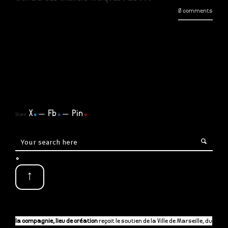
0 comments
X
.
Fb
.
Pin
.
Share
.
↑
la compagnie, lieu de création
reçoit le soutien de la Ville de Marseille, du