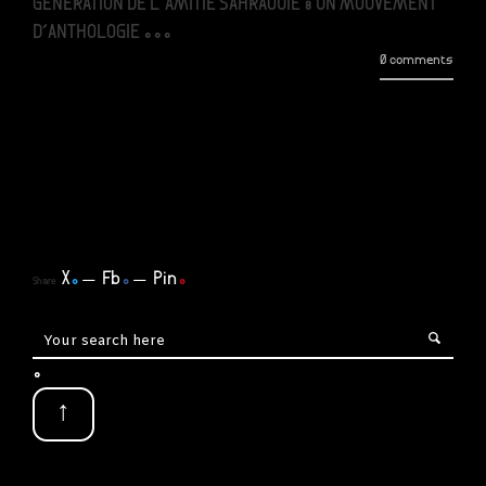
GENERATION DE L'AMITIE SAHRAOUIE :UN MOUVEMENT
D'ANTHOLOGIE ...
0 comments
X
.
Fb
.
Pin
.
Share
.
↑