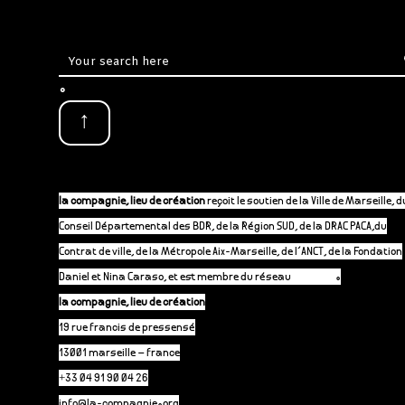
.
↑
la compagnie, lieu de création
reçoit le soutien de la Ville de Marseille, d
Conseil Départemental des BDR, de la Région SUD, de la DRAC PACA,du
Contrat de ville, de la Métropole Aix-Marseille, de l’ANCT, de la Fondation
Daniel et Nina Caraso, et est membre du réseau
P-A-C.fr
.
la compagnie, lieu de création
19 rue francis de pressensé
13001 marseille – france
+33 04 91 90 04 26
info@la-compagnie.org