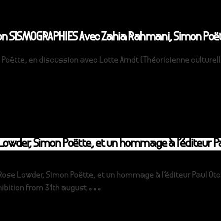
ion SISMOGRAPHIES Avec Zahia Rahmani, Simon Poët
ëtte, en discussion avec Lotte Arndt (Théoricienne culturelle
owder, Simon Poëtte, et un hommage à l’éditeur 
e Lowder, Simon Poëtte, et un hommage à l’éditeur Paul Otch
xhibition from 31th august ...