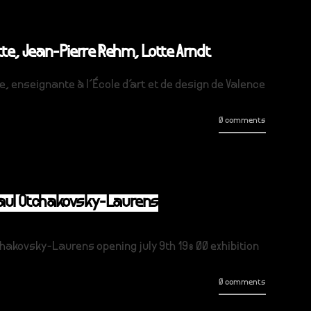
te, Jean-Pierre Rehm, Lotte Arndt
, enseignante à l’École d’art et de design de Valence
0 comments
Paul Otchakovsky-Laurens
akovsky-Laurens opening july 9th 19:00 exhibition
0 comments