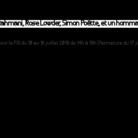
 Rahmani, Rose Lowder, Simon Poëtte, et un hommag
our le FID du 10 au 16 juillet 2018 de 14h à 19h (fermeture du 17 j