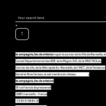
.
↑
la compagnie, lieu de création
reçoit le soutien de la Ville de Marseille, d
Conseil Départemental des BDR, de la Région SUD, de la DRAC PACA,du
Contrat de ville, de la Métropole Aix-Marseille, de l’ANCT, de la Fondation
Daniel et Nina Caraso, et est membre du réseau
P-A-C.fr
.
la compagnie, lieu de création
19 rue francis de pressensé
13001 marseille – france
+33 04 91 90 04 26