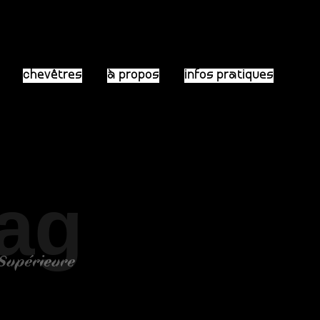
chevêtres
à propos
infos pratiques
Tag
 Supérieure