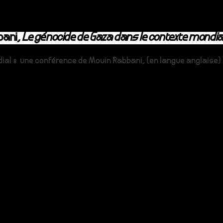
bani,
Le génocide de Gaza dans le contexte mondia
al : une conférence de Mouin Rabbani, (en langue anglaise) 