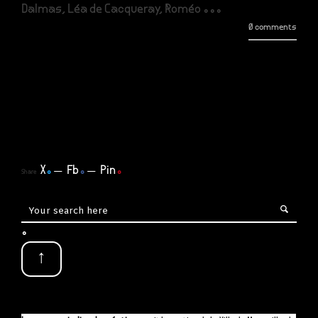
Dalmas, Léa de Cacqueray, Roméo ...
0 comments
X
.
Fb
.
Pin
.
Share
.
↑