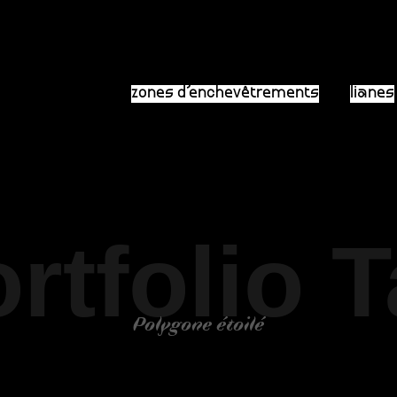
zones d’enchevêtrements
lianes
rtfolio 
Polygone étoilé