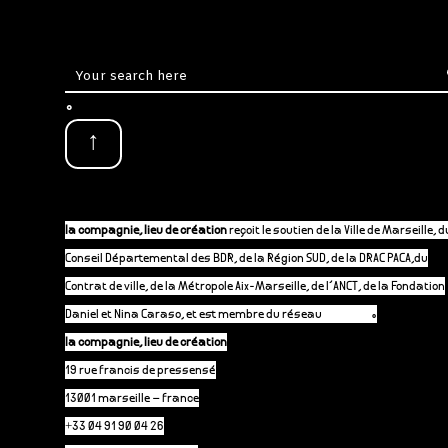
.
↑
la compagnie, lieu de création
reçoit le soutien de la Ville de Marseille, d
Conseil Départemental des BDR, de la Région SUD, de la DRAC PACA,du
Contrat de ville, de la Métropole Aix-Marseille, de l’ANCT, de la Fondation
Daniel et Nina Caraso, et est membre du réseau
P-A-C.fr
.
la compagnie, lieu de création
19 rue francis de pressensé
13001 marseille – france
+33 04 91 90 04 26