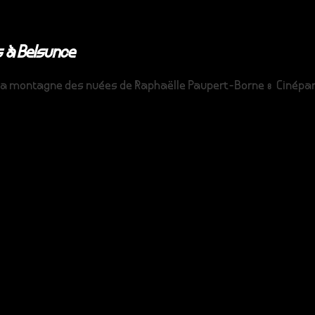
 à Belsunce
ion La montagne des nuées de Raphaëlle Paupert-Borne : Cinép