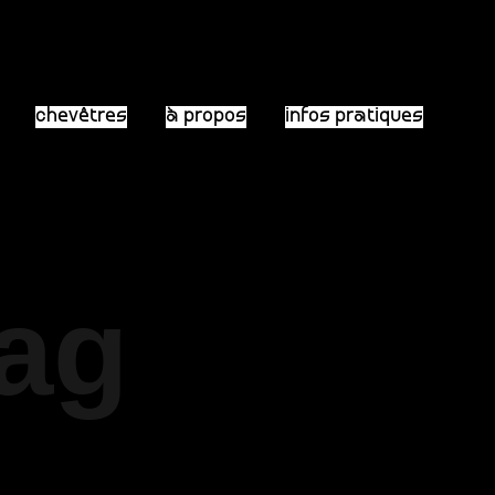
chevêtres
à propos
infos pratiques
Tag