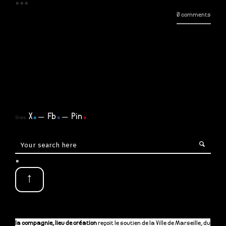
...
0 comments
X
.
Fb
.
Pin
.
Share
.
↑
la compagnie, lieu de création
reçoit le soutien de la Ville de Marseille, du