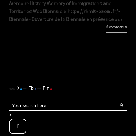
Mémoire History Memory of Immigrations and
Territories Web Biennale : http://rhmit-paca.fr/-
Biennale- Ouverture de la Biennale en présence ...
0 comments
X
.
Fb
.
Pin
.
Share
.
↑