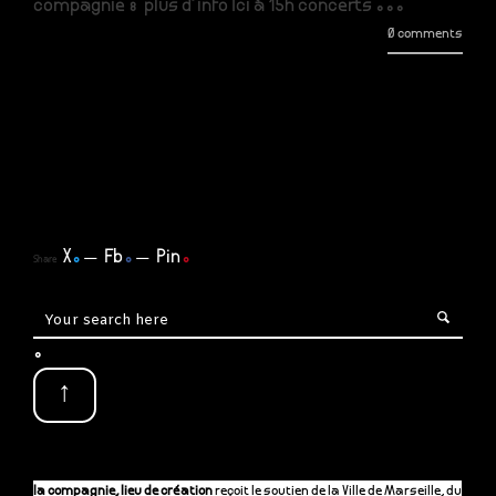
compagnie : plus d'info Ici à 15h concerts ...
0 comments
X
.
Fb
.
Pin
.
Share
.
↑
la compagnie, lieu de création
reçoit le soutien de la Ville de Marseille, du