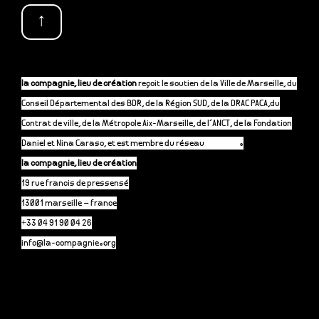
↑
la compagnie, lieu de création
reçoit le soutien de la Ville de Marseille, du
Conseil Départemental des BDR, de la Région SUD, de la DRAC PACA,du
Contrat de ville, de la Métropole Aix-Marseille, de l’ANCT, de la Fondation
Daniel et Nina Caraso, et est membre du réseau
P-A-C.fr
.
la compagnie, lieu de création
19 rue francis de pressensé
13001 marseille – france
+33 04 91 90 04 26
info@la-compagnie.org