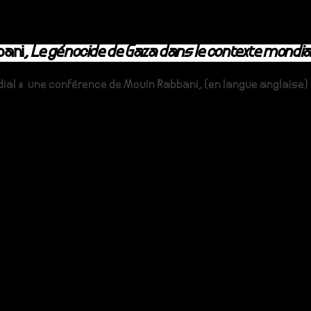
bani,
Le génocide de Gaza dans le contexte mondia
al : une conférence de Mouin Rabbani, (en langue anglaise) 