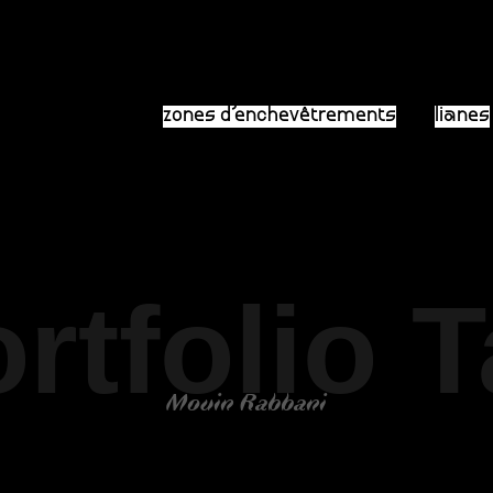
zones d’enchevêtrements
lianes
rtfolio 
Mouin Rabbani