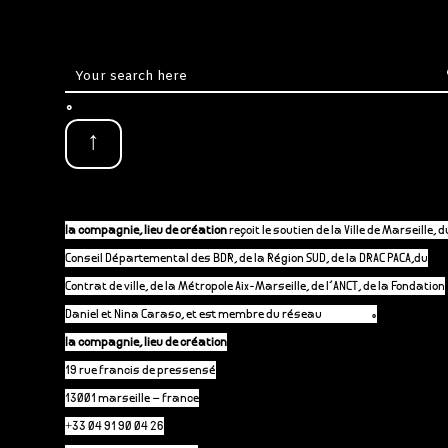
.
↑
la compagnie, lieu de création
reçoit le soutien de la Ville de Marseille, d
Conseil Départemental des BDR, de la Région SUD, de la DRAC PACA,du
Contrat de ville, de la Métropole Aix-Marseille, de l’ANCT, de la Fondation
Daniel et Nina Caraso, et est membre du réseau
P-A-C.fr
.
la compagnie, lieu de création
19 rue francis de pressensé
13001 marseille – france
+33 04 91 90 04 26