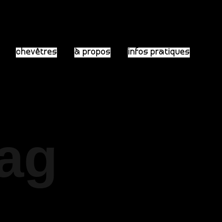
chevêtres
à propos
infos pratiques
Tag