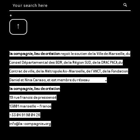
.
↑
la compagnie, lieu de création
reçoit le soutien de la Ville de Marseille, du
Conseil Départemental des BDR, de la Région SUD, de la DRAC PACA,du
Contrat de ville, de la Métropole Aix-Marseille, de l’ANCT, de la Fondation
Daniel et Nina Caraso, et est membre du réseau
P-A-C.fr
.
la compagnie, lieu de création
19 rue francis de pressensé
13001 marseille – france
+33 04 91 90 04 26
info@la-compagnie.org