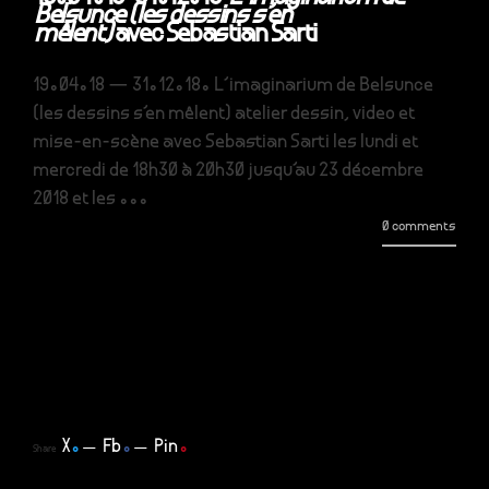
Belsunce (les dessins s’en
mêlent)
avec Sebastian Sarti
19.04.18 — 31.12.18. L'imaginarium de Belsunce
(les dessins s'en mêlent) atelier dessin, video et
mise-en-scène avec Sebastian Sarti les lundi et
mercredi de 18h30 à 20h30 jusqu'au 23 décembre
2018 et les ...
0 comments
X
.
Fb
.
Pin
.
Share