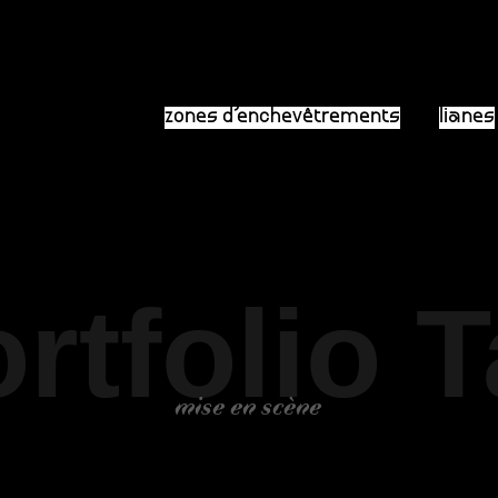
zones d’enchevêtrements
lianes
rtfolio 
mise en scène