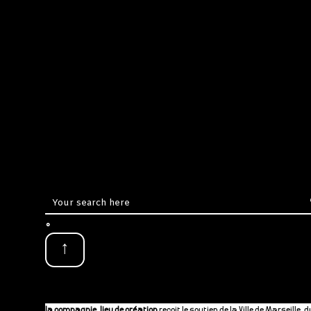
.
↑
la compagnie, lieu de création
reçoit le soutien de la Ville de Marseille, d