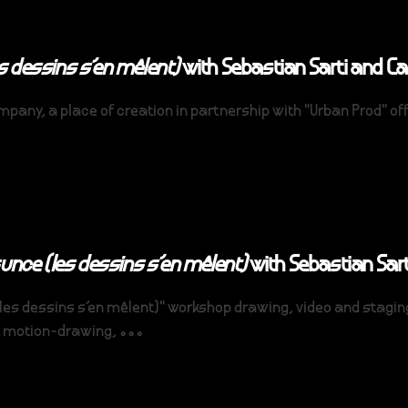
 dessins s’en mêlent)
with Sebastian Sarti and Ca
pany, a place of creation in partnership with "Urban Prod" of
nce (les dessins s’en mêlent)
with Sebastian Sart
es dessins s'en mêlent)" workshop drawing, video and staging
g, motion-drawing, ...