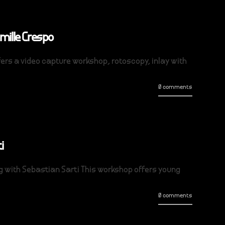
mille Crespo
fers a video capture workshop, rotoscopy, inlay with
0 comments
i
 with Sebastian Sarti This workshop offers young
0 comments