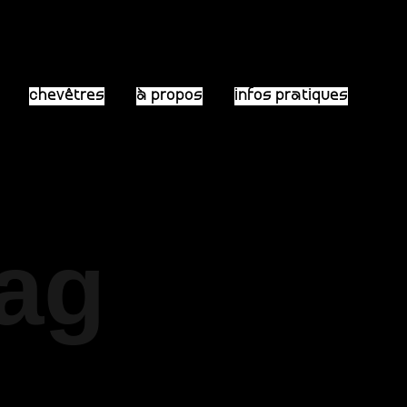
chevêtres
à propos
infos pratiques
Tag