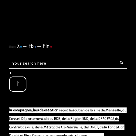
X
.
Fb
.
Pin
.
Share
.
↑
la compagnie, lieu de création
reçoit le soutien de la Ville de Marseille, du
Conseil Départemental des BDR, de la Région SUD, de la DRAC PACA,du
Contrat de ville, de la Métropole Aix-Marseille, de l’ANCT, de la Fondation